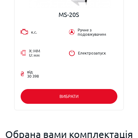
MS-20S
Ручне з
к.с.
подовжувачем
X: ММ
Електрозапуск
U: мм
від
30 398
ВИБРАТИ
Обрана вами комплектація