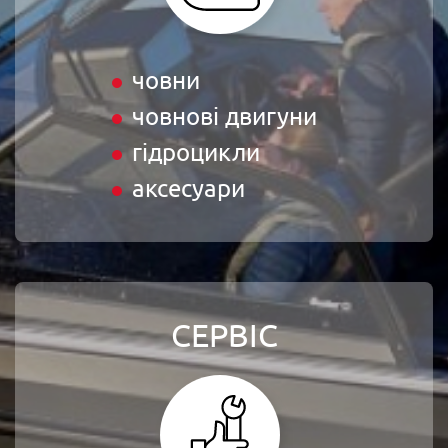
човни
човнові двигуни
гідроцикли
аксесуари
СЕРВІС