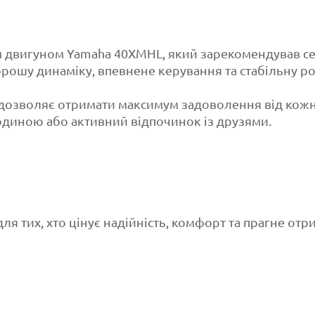
 двигуном Yamaha 40XMHL, який зарекомендував себ
орошу динаміку, впевнене керування та стабільну ро
озволяє отримати максимум задоволення від кожног
одиною або активний відпочинок із друзями.
ля тих, хто цінує надійність, комфорт та прагне о