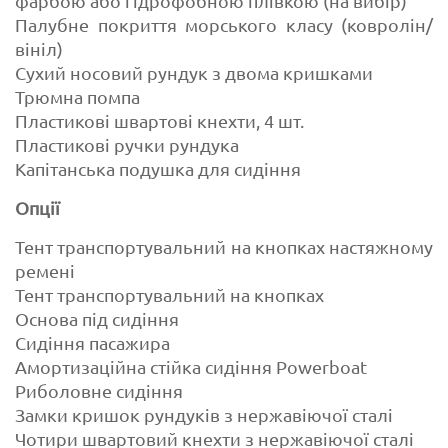
фарбою або гідрофобною плівкою (на вибір)
Палубне покриття морського класу (ковролін/
вініл)
Сухий носовий рундук з двома кришками
Трюмна помпа
Пластикові швартові кнехти, 4 шт.
Пластикові ручки рундука
Капітанська подушка для сидіння
Опції
Тент транспортувальний на кнопках настяжному
ремені
Тент транспортувальний на кнопках
Основа під сидіння
Сидіння пасажира
Амортизаційна стійка сидіння Powerboat
Риболовне сидіння
Замки кришок рундуків з нержавіючої сталі
Чотири швартовий кнехти з нержавіючої сталі