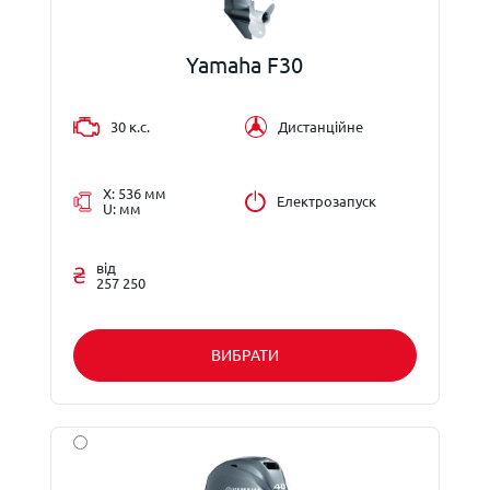
Yamaha F30
30 к.с.
Дистанційне
X: 536 мм
Електрозапуск
U: мм
від
257 250
ВИБРАТИ