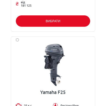
від
181 125
ВИБРАТИ
Yamaha F25
25 к.с.
Дистанційне