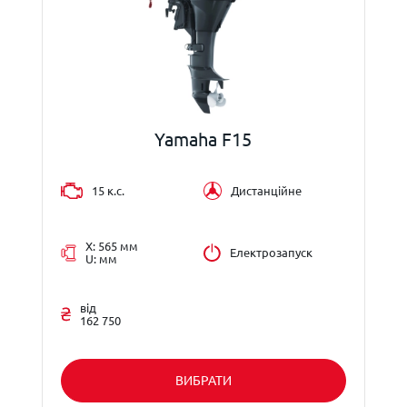
Yamaha F15
15 к.с.
Дистанційне
X: 565 мм
Електрозапуск
U: мм
від
162 750
ВИБРАТИ