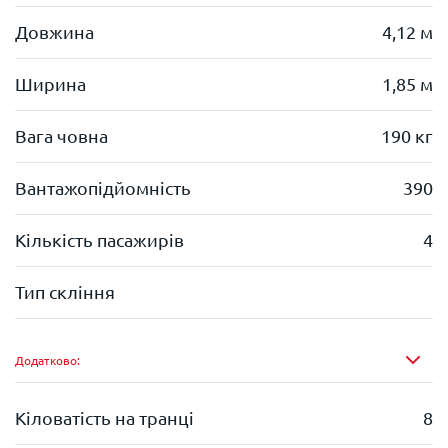
Довжина
4,12 м
Ширина
1,85 м
Вага човна
190 кг
Вантажопідйомність
390
Кількість пасажирів
4
Тип скління
Додатково:
Кіловатість на транці
8