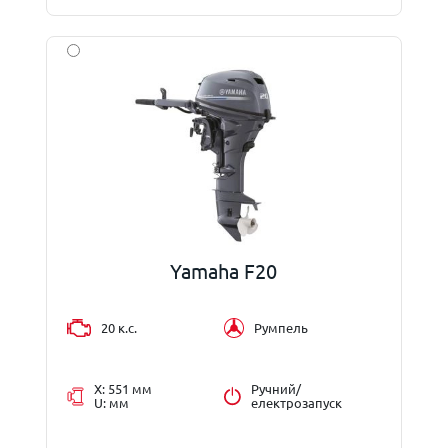
Yamaha F20
20 к.с.
Румпель
X: 551 мм
Ручний/
U: мм
електрозапуск