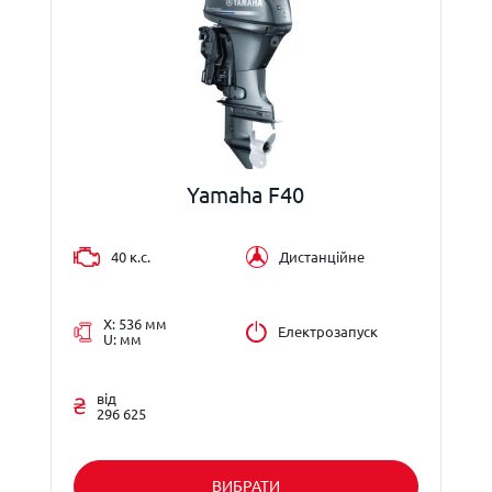
Yamaha F40
40 к.с.
Дистанційне
X: 536 мм
Електрозапуск
U: мм
від
296 625
ВИБРАТИ