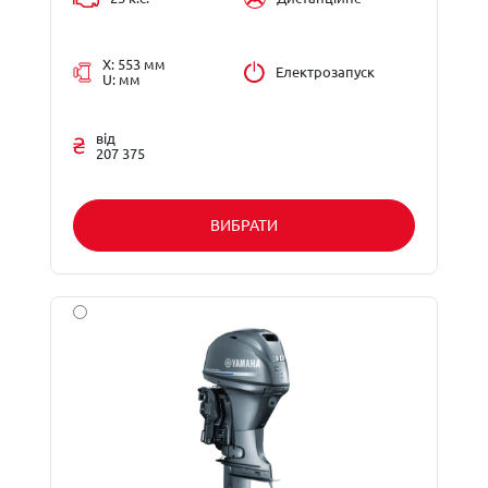
X: 553 мм
Електрозапуск
U: мм
від
207 375
ВИБРАТИ