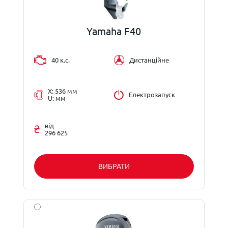
Yamaha F40
40 к.с.
Дистанційне
X: 536 мм
Електрозапуск
U: мм
від
296 625
ВИБРАТИ