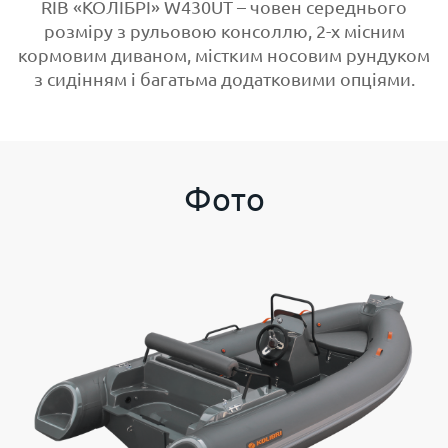
RIB «КОЛІБРІ» W430UT – човен середнього
розміру з рульовою консоллю, 2-х місним
кормовим диваном, містким носовим рундуком
з сидінням і багатьма додатковими опціями.
Фото