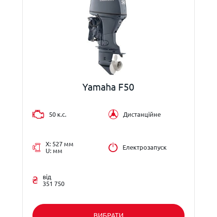
Yamaha F50
50 к.с.
Дистанційне
X: 527 мм
Електрозапуск
U: мм
від
351 750
ВИБРАТИ