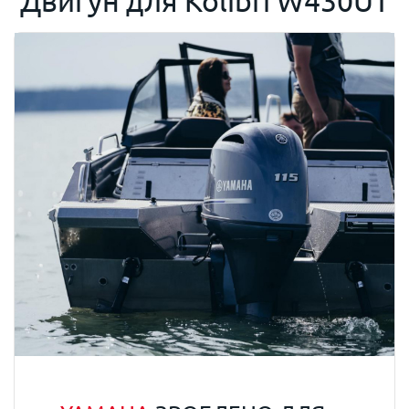
Двигун для
Kolibri W430UT