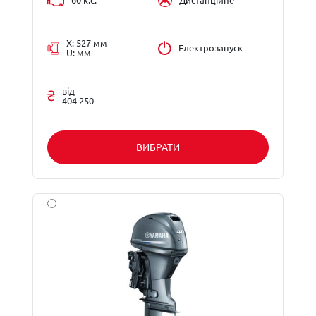
60 к.с.
Дистанційне
X: 527 мм
Електрозапуск
U: мм
від
404 250
ВИБРАТИ