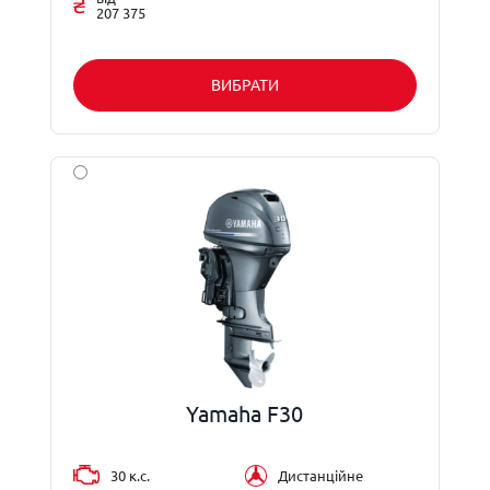
207 375
ВИБРАТИ
Yamaha F30
30 к.с.
Дистанційне