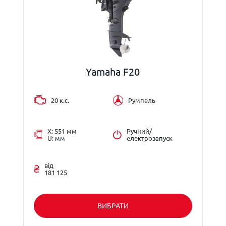
Yamaha F20
20 к.с.
Румпель
X: 551 мм
Ручний/
U: мм
електрозапуск
від
181 125
ВИБРАТИ