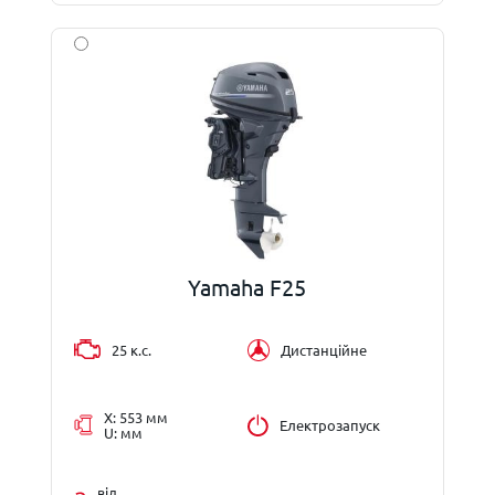
Yamaha F25
25 к.с.
Дистанційне
X: 553 мм
Електрозапуск
U: мм
від