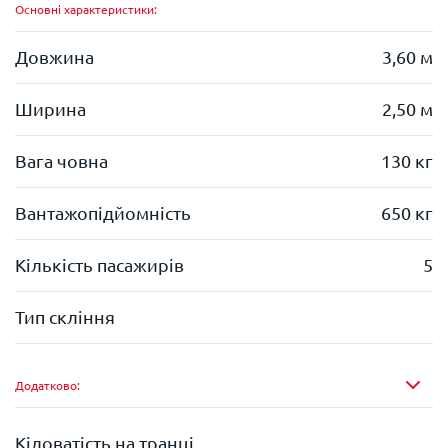
Основні характеристики:
Довжина
3,60 м
Ширина
2,50 м
Вага човна
130 кг
Вантажопідйомність
650 кг
Кількість пасажирів
5
Тип скління
Додатково:
Кіловатість на транці