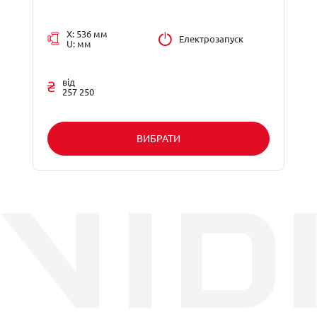
X: 536 мм
Електрозапуск
U: мм
від
257 250
ВИБРАТИ