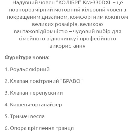
Надувний човен “КОЛІБРІ” КМ-330DXL – це
повнорозмірний моторний кільовий човен з
покращеним дизайном, комфортним кокпітом
великих розмірів, великою
вантажопідйомністю – чудовий вибір для
сімейного відпочинку і професійного
використання
Фурнітура човна:
1. Роульс якірний
2. Клапан повітряний "БРАВО"
3. Клапан перепускний
4. Кишеня-органайзер
5. Тримач весла
6. Опора кріплення транця