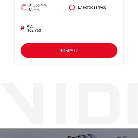
X: 565 мм
Електрозапуск
U: мм
від
162 750
ВИБРАТИ