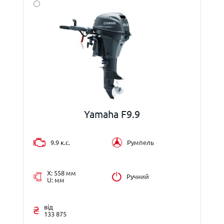
Yamaha F9.9
9.9 к.с.
Румпель
X: 558 мм
Ручний
U: мм
від
133 875