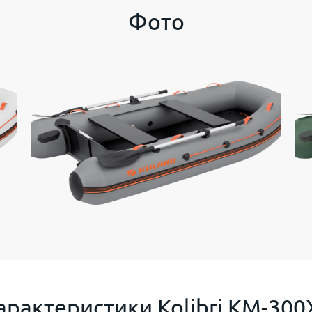
Фото
арактеристики
Kolibri KM-300