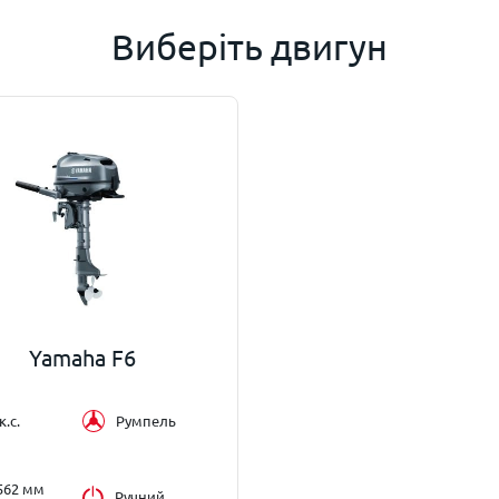
Виберіть двигун
Yamaha F6
к.с.
Румпель
 562 мм
Ручний