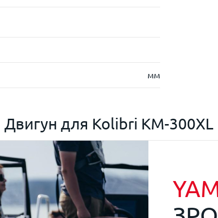
мм
Двигун для
Kolibri KM-300XL
YA
ЗР