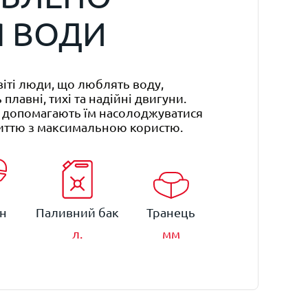
 ВОДИ
віті люди, що люблять воду,
плавні, тихі та надійні двигуни.
і допомагають їм насолоджуватися
ттю з максимальною користю.
н
Паливний бак
Транець
л.
мм