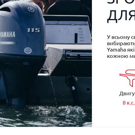
ДЛЯ
У всьому с
вибирають 
Yamaha як
кожною ми
Двигу
8 к.с.