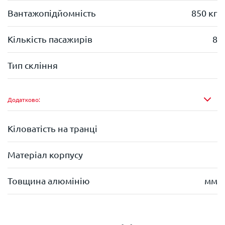
Вантажопідйомність
850 кг
Кількість пасажирів
8
Тип скління
Додатково:
Кіловатість на транці
Матеріал корпусу
Товщина алюмінію
мм