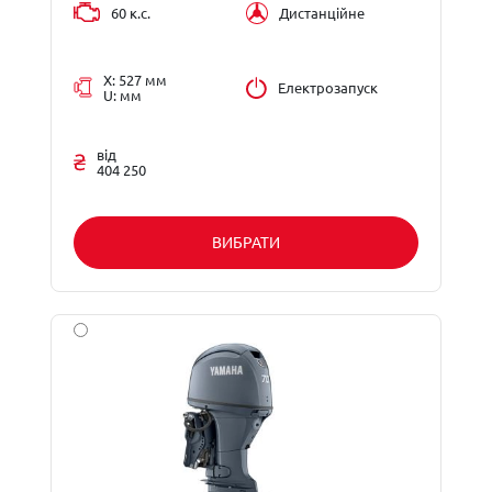
60 к.с.
Дистанційне
X: 527 мм
Електрозапуск
U: мм
від
404 250
ВИБРАТИ