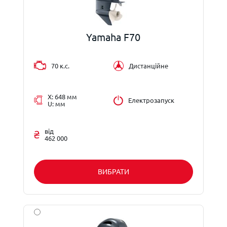
Yamaha F70
70 к.с.
Дистанційне
X: 648 мм
Електрозапуск
U: мм
від
462 000
ВИБРАТИ