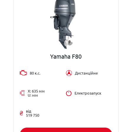
Yamaha F80
80 к.с.
Дистанційне
X: 635 мм
Електрозапуск
U: мм
від
519 750