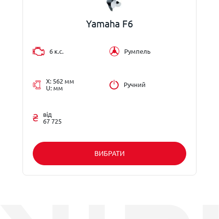
Yamaha F6
6 к.с.
Румпель
X: 562 мм
Ручний
U: мм
від
67 725
ВИБРАТИ