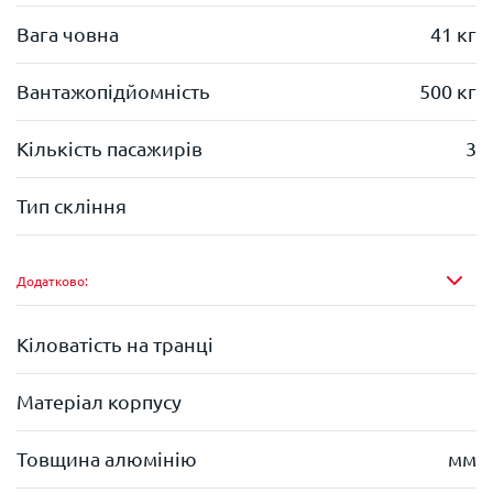
Вага човна
41 кг
Вантажопідйомність
500 кг
Кількість пасажирів
3
Тип скління
Додатково:
Кіловатість на транці
Матеріал корпусу
Товщина алюмінію
мм