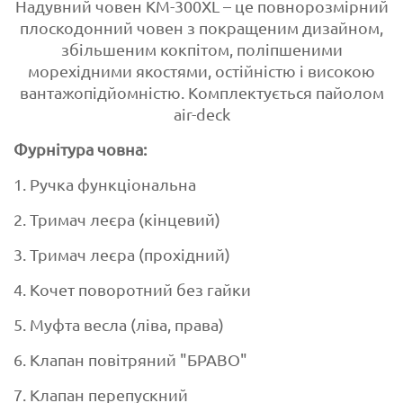
Надувний човен КМ-300XL – це повнорозмірний
плоскодонний човен з покращеним дизайном,
збільшеним кокпітом, поліпшеними
морехідними якостями, остійністю і високою
вантажопідйомністю. Комплектується пайолом
air-deck
Фурнітура човна:
1. Ручка функціональна
2. Тримач леєра (кінцевий)
3. Тримач леєра (прохідний)
4. Кочет поворотний без гайки
5. Муфта весла (ліва, права)
6. Клапан повітряний "БРАВО"
7. Клапан перепускний