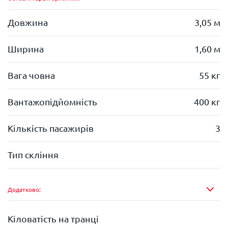
Довжина
3,05 м
Ширина
1,60 м
Вага човна
55 кг
Вантажопідйомність
400 кг
Кількість пасажирів
3
Тип скління
Додатково:
Кіловатість на транці