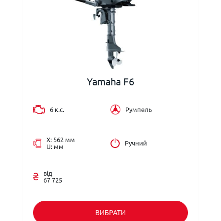
Yamaha F6
6 к.с.
Румпель
X: 562 мм
Ручний
U: мм
від
67 725
ВИБРАТИ