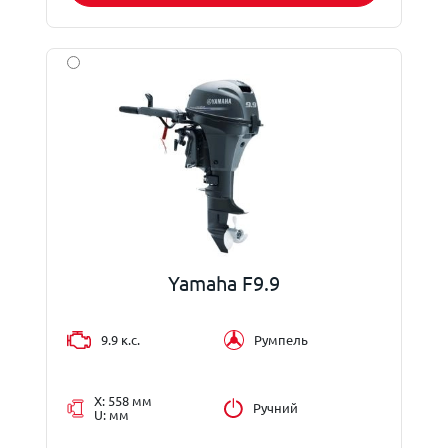
Yamaha F9.9
9.9 к.с.
Румпель
X: 558 мм
Ручний
U: мм