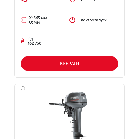
X: 565 мм
Електрозапуск
U: мм
від
162 750
ВИБРАТИ