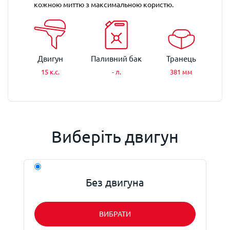
кожною миттю з максимальною користю.
Двигун
Паливний бак
Транець
15 к.с.
- л.
381 мм
Виберіть двигун
Без двигуна
ВИБРАТИ