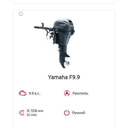
Yamaha F9.9
9.9 к.с.
Румпель
X: 558 мм
Ручний
U: мм