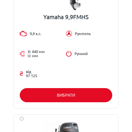
Yamaha 9,9FMHS
9,9 к.с.
Румпель
X: 440 мм
Ручний
U: мм
від
97 125
ВИБРАТИ