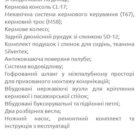
Кермова консоль CL-17;
Механічна система кермового керування (T67),
кермовий трос (M58);
Кермове колесо;
Задній двомісний рундук зі спинкою SD-12;
Комплект подушок і спинок для сидінь, тканина
Silvertex;
Антиковзаюча поверхня палуби;
Система водовідливу;
Гофрований шланг у міжпалубному просторі
для прихованого монтажу комунікацій;
Вбудовані нержавіючі вузли для кріплення
кермової і пасажирської стійок;
Вбудовані буксирувальні та підйомні петлі;
Два розбірних весла;
Ножний насос, ремонтний комплект та
інструкція з експлуатації