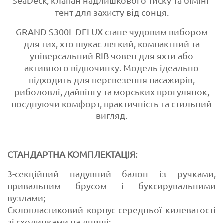
SeaDeck, клапан надлишкового тиску та біміні-
тент для захисту від сонця.
GRAND S300L DELUX стане чудовим вибором
для тих, хто шукає легкий, компактний та
універсальний RIB човен для яхти або
активного відпочинку. Модель ідеально
підходить для перевезення пасажирів,
риболовлі, дайвінгу та морських прогулянок,
поєднуючи комфорт, практичність та стильний
вигляд.
СТАНДАРТНА КОМПЛЕКТАЦІЯ:
3-секційний надувний балон із ручками,
привальним брусом і буксирувальними
вузлами;
Склопластиковий корпус середньої килеватості
зі сходинками на днищі;