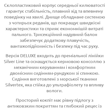
Склопластиковий корпус середньої килюватості
гарантує стабільність, плавний хід та впевнену
поведінку на хвилі. Днище обладнане системою
з чотирьох реданів, що покращує швидкісні
характеристики та сприяє економнішій витраті
пального. Трисекційний надувний балон
забезпечує додаткову плавучість,
вантажопідйомність і безпеку під час руху.
Версія DELUXE входить до преміальної лінійки
Silver Line та оснащується кермовою консоллю з
механічним керуванням і комфортним
двомісним сидінням-рундуком зі спинкою.
Сидіння виготовлені з морської тканини
Silvertex, яка стійка до ультрафіолету та впливу
вологи.
Просторий кокпіт має рівну підлогу з
антиковзким покриттям та глибокий рецес із