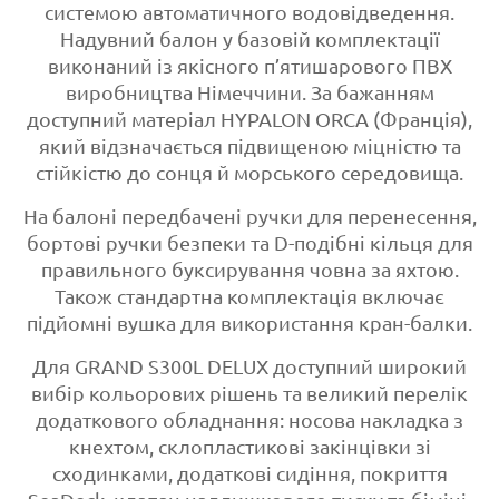
системою автоматичного водовідведення.
Надувний балон у базовій комплектації
виконаний із якісного п’ятишарового ПВХ
виробництва Німеччини. За бажанням
доступний матеріал HYPALON ORCA (Франція),
який відзначається підвищеною міцністю та
стійкістю до сонця й морського середовища.
На балоні передбачені ручки для перенесення,
бортові ручки безпеки та D-подібні кільця для
правильного буксирування човна за яхтою.
Також стандартна комплектація включає
підйомні вушка для використання кран-балки.
Для GRAND S300L DELUX доступний широкий
вибір кольорових рішень та великий перелік
додаткового обладнання: носова накладка з
кнехтом, склопластикові закінцівки зі
сходинками, додаткові сидіння, покриття