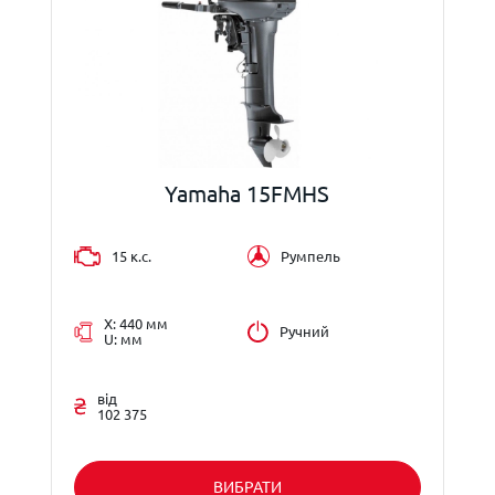
Yamaha 15FMHS
15 к.с.
Румпель
X: 440 мм
Ручний
U: мм
від
102 375
ВИБРАТИ