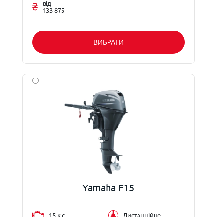
від
133 875
ВИБРАТИ
Yamaha F15
15 к.с.
Дистанційне