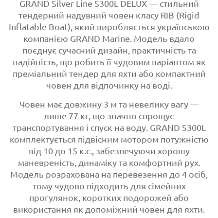
GRAND Silver Line S300L DELUX — стильний
тендерний надувний човен класу RIB (Rigid
Inflatable Boat), який виробляється українською
компанією GRAND Marine. Модель вдало
поєднує сучасний дизайн, практичність та
надійність, що робить її чудовим варіантом як
преміальний тендер для яхти або компактний
човен для відпочинку на воді.
Човен має довжину 3 м та невелику вагу —
лише 77 кг, що значно спрощує
транспортування і спуск на воду. GRAND S300L
комплектується підвісним мотором потужністю
від 10 до 15 к.с., забезпечуючи хорошу
маневреність, динаміку та комфортний рух.
Модель розрахована на перевезення до 4 осіб,
тому чудово підходить для сімейних
прогулянок, коротких подорожей або
використання як допоміжний човен для яхти.