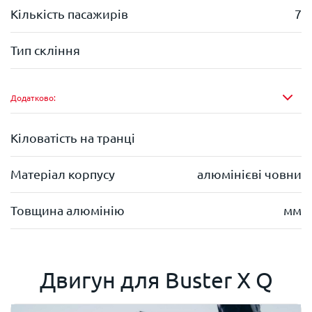
Кількість пасажирів
7
Тип скління
Додатково:
Кіловатість на транці
Матеріал корпусу
алюмінієві човни
Товщина алюмінію
мм
Двигун для
Buster X Q