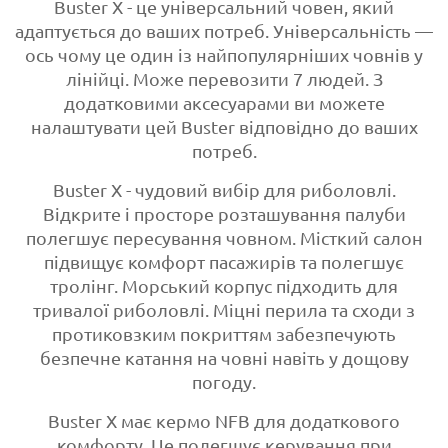
Buster X - це універсальний човен, який
адаптується до ваших потреб. Універсальність —
ось чому це один із найпопулярніших човнів у
лінійці. Може перевозити 7 людей. З
додатковими аксесуарами ви можете
налаштувати цей Buster відповідно до ваших
потреб.
Buster X - чудовий вибір для риболовлі.
Відкрите і просторе розташування палуби
полегшує пересування човном. Місткий салон
підвищує комфорт пасажирів та полегшує
тролінг. Морський корпус підходить для
тривалої риболовлі. Міцні перила та сходи з
протиковзким покриттям забезпечують
безпечне катання на човні навіть у дощову
погоду.
Buster X має кермо NFB для додаткового
комфорту. Це полегшує керування при