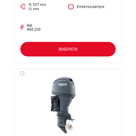
X: 527 мм
Електрозапуск
U: мм
від
404 250
ВИБРАТИ