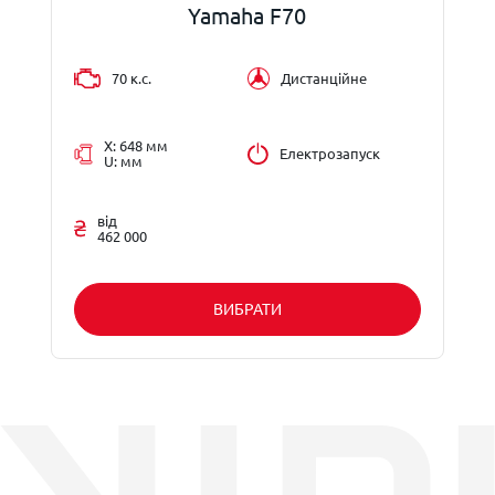
Yamaha F70
70 к.с.
Дистанційне
X: 648 мм
Електрозапуск
U: мм
від
462 000
ВИБРАТИ