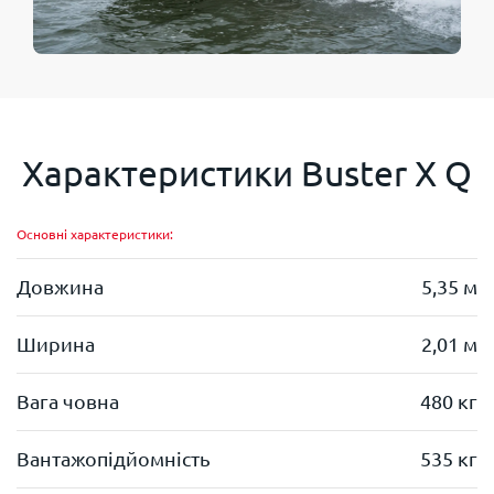
Характеристики
Buster X Q
Основні характеристики:
Довжина
5,35 м
Ширина
2,01 м
Вага човна
480 кг
Вантажопідйомність
535 кг